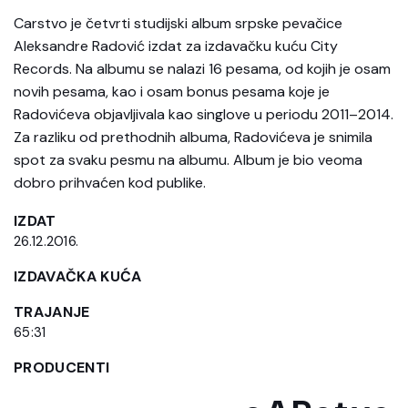
Carstvo je četvrti studijski album srpske pevačice
Aleksandre Radović izdat za izdavačku kuću City
Records. Na albumu se nalazi 16 pesama, od kojih je osam
novih pesama, kao i osam bonus pesama koje je
Radovićeva objavljivala kao singlove u periodu 2011–2014.
Za razliku od prethodnih albuma, Radovićeva je snimila
spot za svaku pesmu na albumu. Album je bio veoma
dobro prihvaćen kod publike.
IZDAT
26.12.2016.
IZDAVAČKA KUĆA
TRAJANJE
65:31
PRODUCENTI