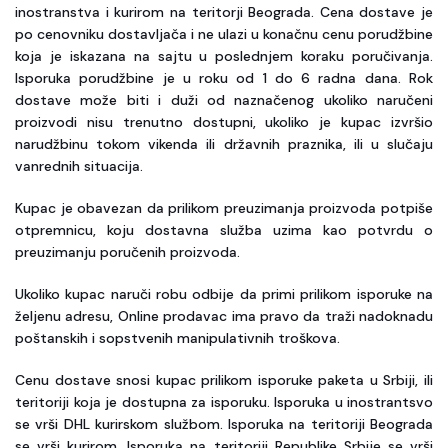
inostranstva i kurirom na teritorji Beograda. Cena dostave je
po cenovniku dostavljača i ne ulazi u konačnu cenu porudžbine
koja je iskazana na sajtu u poslednjem koraku poručivanja.
Isporuka porudžbine je u roku od 1 do 6 radna dana. Rok
dostave može biti i duži od naznačenog ukoliko naručeni
proizvodi nisu trenutno dostupni, ukoliko je kupac izvršio
narudžbinu tokom vikenda ili državnih praznika, ili u slučaju
vanrednih situacija.
Kupac je obavezan da prilikom preuzimanja proizvoda potpiše
otpremnicu, koju dostavna služba uzima kao potvrdu o
preuzimanju poručenih proizvoda.
Ukoliko kupac naruči robu odbije da primi prilikom isporuke na
željenu adresu, Online prodavac ima pravo da traži nadoknadu
poštanskih i sopstvenih manipulativnih troškova.
Cenu dostave snosi kupac prilikom isporuke paketa u Srbiji, ili
teritoriji koja je dostupna za isporuku. Isporuka u inostrantsvo
se vrši DHL kurirskom službom. Isporuka na teritoriji Beograda
se vrši kurirom. Isporuka na teritoriji Republike Srbije se vrši