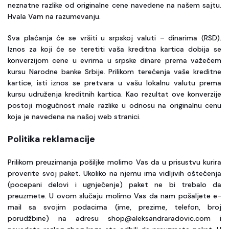
neznatne razlike od originalne cene navedene na našem sajtu.
Hvala Vam na razumevanju.
Sva plaćanja će se vršiti u srpskoj valuti – dinarima (RSD).
Iznos za koji će se teretiti vaša kreditna kartica dobija se
konverzijom cene u evrima u srpske dinare prema važećem
kursu Narodne banke Srbije. Prilikom terećenja vaše kreditne
kartice, isti iznos se pretvara u vašu lokalnu valutu prema
kursu udruženja kreditnih kartica. Kao rezultat ove konverzije
postoji mogućnost male razlike u odnosu na originalnu cenu
koja je navedena na našoj web stranici.
Politika reklamacije
Prilikom preuzimanja pošiljke molimo Vas da u prisustvu kurira
proverite svoj paket. Ukoliko na njemu ima vidljivih oštećenja
(pocepani delovi i ugnječenje) paket ne bi trebalo da
preuzmete. U ovom slučaju molimo Vas da nam pošaljete e-
mail sa svojim podacima (ime, prezime, telefon, broj
porudžbine) na adresu shop@aleksandraradovic.com i