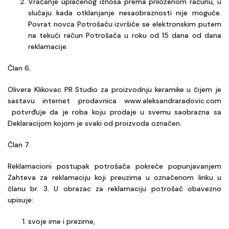
Vraćanje uplaćenog iznosa prema priloženom računu, u
slučaju kada otklanjanje nesaobraznosti nije moguće.
Povrat novca Potrošaču izvršiće se elektronskim putem
na tekući račun Potrošača u roku od 15 dana od dana
reklamacije.
Član 6.
Olivera Klikovac PR Studio za proizvodnju keramike u čijem je
sastavu internet prodavnica www.aleksandraradovic.com
potvrđuje da je roba koju prodaje u svemu saobrazna sa
Deklaracijom kojom je svaki od proizvoda označen.
Član 7.
Reklamacioni postupak potrošača pokreće popunjavanjem
Zahteva za reklamaciju koji preuzima u označenom linku u
članu br. 3. U obrazac za reklamaciju potrošač obavezno
upisuje:
svoje ime i prezime,