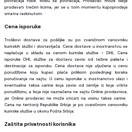
povraćaja robe. Robu sa povraćaja, Prodavac može dalje
prodavati trećim licima, jer se u tom momentu kupoprodaja
smatra raskinutom.
Cena isporuke
Troškovi dostave za pošiljke su po zvaničnom cenovniku
kurirskih službi i dostavljača. Cena dostave u inostranstvu se
naplaćuje u skladu sa cenom kurirske službe – DHL. Cena
isporuke DHL službe za dostavu zavisi od težine paketa i
destinacije za isporuku. Cena dostave nije uljučena u cenu
porudžbine koju kupac plaća prilikom poslednjeg koraka
poručivanja na sajtu. U cenu isporuke u inostranstvo ulazi i
eventualna taksa carine koja zavisi od zemlje iz koje vršite
porudžbinu, a koja nije naznačena na sajtu Online prodavnice,
jer Online prodavac ne može uticati na visinu takse carine.
Cena na teritoriji Republike Srbije je po zvaničnom cenovniku
kurirske službe u okviru Pošta Srbija.
Zaštita privatnosti korisnika