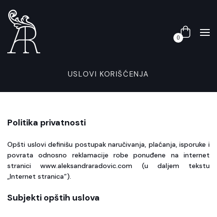
0
USLOVI KORIŠĆENJA
Politika privatnosti
Opšti uslovi definišu postupak naručivanja, plaćanja, isporuke i
povrata odnosno reklamacije robe ponuđene na internet
stranici www.aleksandraradovic.com (u daljem tekstu
„Internet stranica“).
Subjekti opštih uslova