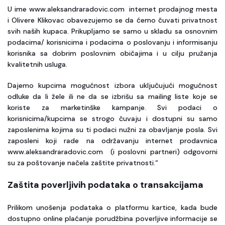
U ime www.aleksandraradovic.com internet prodajnog mesta
i Olivere Klikovac obavezujemo se da ćemo čuvati privatnost
svih naših kupaca. Prikupljamo se samo u skladu sa osnovnim
podacima/ korisnicima i podacima o poslovanju i informisanju
korisnika sa dobrim poslovnim običajima i u cilju pružanja
kvalitetnih usluga.
Dajemo kupcima mogućnost izbora uključujući mogućnost
odluke da li žele ili ne da se izbrišu sa mailing liste koje se
koriste za marketinške kampanje. Svi podaci o
korisnicima/kupcima se strogo čuvaju i dostupni su samo
zaposlenima kojima su ti podaci nužni za obavljanje posla. Svi
zaposleni koji rade na održavanju internet prodavnica
www.aleksandraradovic.com (i poslovni partneri) odgovorni
su za poštovanje načela zaštite privatnosti.“
Zaštita poverljivih podataka o transakcijama
Prilikom unošenja podataka o platformu kartice, kada bude
dostupno online plaćanje porudžbina poverljive informacije se