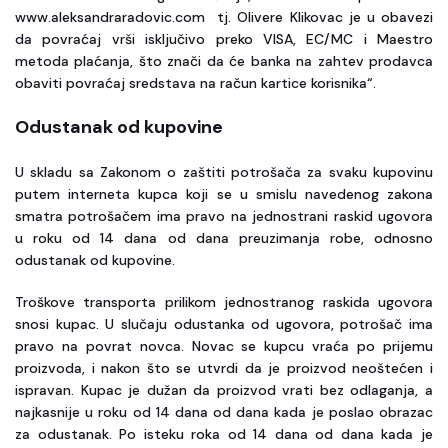
www.aleksandraradovic.com tj. Olivere Klikovac je u obavezi
da povraćaj vrši isključivo preko VISA, EC/MC i Maestro
metoda plaćanja, što znači da će banka na zahtev prodavca
obaviti povraćaj sredstava na račun kartice korisnika“.
Odustanak od kupovine
U skladu sa Zakonom o zaštiti potrošača za svaku kupovinu
putem interneta kupca koji se u smislu navedenog zakona
smatra potrošačem ima pravo na jednostrani raskid ugovora
u roku od 14 dana od dana preuzimanja robe, odnosno
odustanak od kupovine.
Troškove transporta prilikom jednostranog raskida ugovora
snosi kupac. U slučaju odustanka od ugovora, potrošač ima
pravo na povrat novca. Novac se kupcu vraća po prijemu
proizvoda, i nakon što se utvrdi da je proizvod neoštećen i
ispravan. Kupac je dužan da proizvod vrati bez odlaganja, a
najkasnije u roku od 14 dana od dana kada je poslao obrazac
za odustanak. Po isteku roka od 14 dana od dana kada je