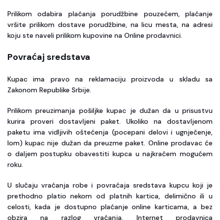
Prilikom odabira plaćanja porudžbine pouzećem, plaćanje
vršite prilikom dostave porudžbine, na licu mesta, na adresi
koju ste naveli prilikom kupovine na Online prodavnici.
Povraćaj sredstava
Kupac ima pravo na reklamaciju proizvoda u skladu sa
Zakonom Republike Srbije.
Prilikom preuzimanja pošiljke kupac je dužan da u prisustvu
kurira proveri dostavljeni paket. Ukoliko na dostavljenom
paketu ima vidljivih oštećenja (pocepani delovi i ugnječenje,
lom) kupac nije dužan da preuzme paket. Online prodavac će
o daljem postupku obavestiti kupca u najkraćem mogućem
roku.
U slučaju vraćanja robe i povraćaja sredstava kupcu koji je
prethodno platio nekom od platnih kartica, delimično ili u
celosti, kada je dostupno plaćanje online karticama, a bez
obzira na razlog vraćanja, Internet prodavnica