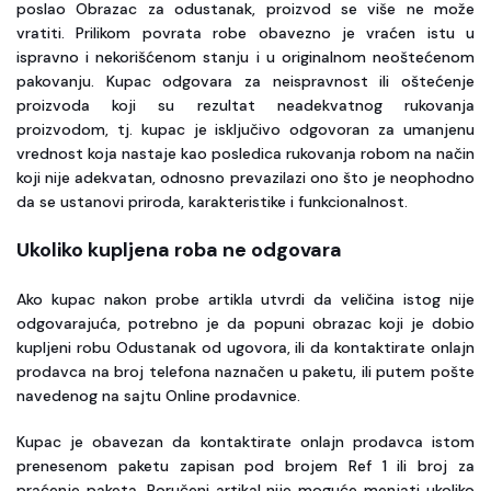
poslao Obrazac za odustanak, proizvod se više ne može
vratiti. Prilikom povrata robe obavezno je vraćen istu u
ispravno i nekorišćenom stanju i u originalnom neoštećenom
pakovanju. Kupac odgovara za neispravnost ili oštećenje
proizvoda koji su rezultat neadekvatnog rukovanja
proizvodom, tj. kupac je isključivo odgovoran za umanjenu
vrednost koja nastaje kao posledica rukovanja robom na način
koji nije adekvatan, odnosno prevazilazi ono što je neophodno
da se ustanovi priroda, karakteristike i funkcionalnost.
Ukoliko kupljena roba ne odgovara
Ako kupac nakon probe artikla utvrdi da veličina istog nije
odgovarajuća, potrebno je da popuni obrazac koji je dobio
kupljeni robu Odustanak od ugovora, ili da kontaktirate onlajn
prodavca na broj telefona naznačen u paketu, ili putem pošte
navedenog na sajtu Online prodavnice.
Kupac je obavezan da kontaktirate onlajn prodavca istom
prenesenom paketu zapisan pod brojem Ref 1 ili broj za
praćenje paketa. Poručeni artikal nije moguće menjati ukoliko