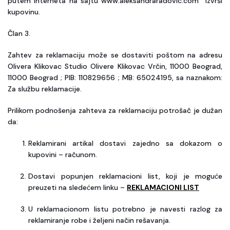
putem Interneta na sajtu www.aleksandraradovic.com izvrši
kupovinu.
Član 3.
Zahtev za reklamaciju može se dostaviti poštom na adresu
Olivera Klikovac Studio Olivere Klikovac Vrčin, 11000 Beograd,
11000 Beograd ; PIB: 110829656 ; MB: 65024195, sa naznakom:
Za službu reklamacije.
Prilikom podnošenja zahteva za reklamaciju potrošač je dužan
da:
Reklamirani artikal dostavi zajedno sa dokazom o
kupovini – računom.
Dostavi popunjen reklamacioni list, koji je moguće
preuzeti na sledećem linku –
REKLAMACIONI LIST
U reklamacionom listu potrebno je navesti razlog za
reklamiranje robe i željeni način rešavanja.