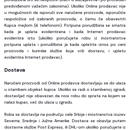
predviđenom važećim zakonima). Ukoliko Online prodavac nije
u mogućnosti da isporuči sve naručene proizvode, isporučiće
raspoložive od izabranih proizvoda, o čemu će obavestiti
Kupca mejlom (ili telefonom). Potpuna porudžbina se smatra
kada je uplata evidentirana i kada Internet prodavac
evidentira istu (ukoliko poručujete robu iz inostranstva
potpuna uplata i porudžbina je kada uplatite iznos po ceni
proizvoda i kurirske službe koja vrši dostavu, i uplatu
evidentira Internet prodavac).
Dostava
Naručeni proizvodi od Online prodavca dostavljaju se do ulaza
u stambeni objekat kupca. Ukoliko se radi o stambenoj zgradi,
dostavljač nije obavezan da nosi robu do sprata na kojem se
nalazi kupac, već do ulaza u zgradu.
Roba se dostavlja na području cele Srbije i inostranstva izuzev
Severne, Srednje i Južne Amerike. Dostava se obavlja putem
dostavne službe Post Express, ili DHL-om ukoliko poručujete iz