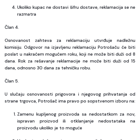
Ukoliko kupac ne dostavi šifru dostave, reklamacija se ne
razmatra
Član 4.
Osnovanost zahteva za reklamaciju utvrđuje nadležnu
komisiju. Odgovor na izjavljenu reklamaciju Potrošaču će biti
poslat u nakraćem mogućem roku, koji ne može biti duži od 8
dana. Rok za rešavanje reklamacije ne može biti duži od 15
dana, odnosno 30 dana za tehničku robu.
Član 5.
U slučaju osnovanosti prigovora i njegovog prihvatanja od
strane trgovca, Potrošač ima pravo po sopstvenom izboru na:
Zamenu kupljenog proizvoda sa nedostatkom za nov,
ispravan proizvod ili otklanjanje nedostataka na
proizvodu ukoliko je to moguće