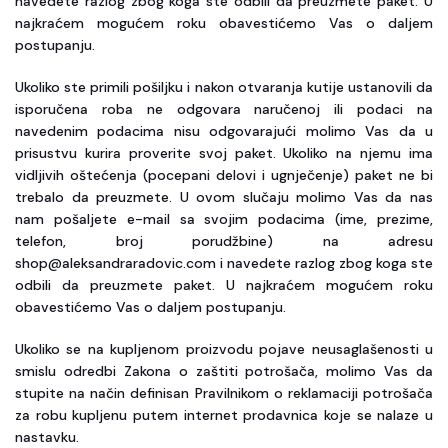
navedete razlog zbog koga ste odbili da preuzmete paket. U
najkraćem mogućem roku obavestićemo Vas o daljem
postupanju.
Ukoliko ste primili pošiljku i nakon otvaranja kutije ustanovili da
isporučena roba ne odgovara naručenoj ili podaci na
navedenim podacima nisu odgovarajući molimo Vas da u
prisustvu kurira proverite svoj paket. Ukoliko na njemu ima
vidljivih oštećenja (pocepani delovi i ugnječenje) paket ne bi
trebalo da preuzmete. U ovom slučaju molimo Vas da nas
nam pošaljete e-mail sa svojim podacima (ime, prezime,
telefon, broj porudžbine) na adresu
shop@aleksandraradovic.com i navedete razlog zbog koga ste
odbili da preuzmete paket. U najkraćem mogućem roku
obavestićemo Vas o daljem postupanju.
Ukoliko se na kupljenom proizvodu pojave neusaglašenosti u
smislu odredbi Zakona o zaštiti potrošača, molimo Vas da
stupite na način definisan Pravilnikom o reklamaciji potrošača
za robu kupljenu putem internet prodavnica koje se nalaze u
nastavku.