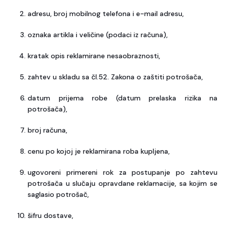
adresu, broj mobilnog telefona i e-mail adresu,
oznaka artikla i veličine (podaci iz računa),
kratak opis reklamirane nesaobraznosti,
zahtev u skladu sa čl.52. Zakona o zaštiti potrošača,
datum prijema robe (datum prelaska rizika na
potrošača),
broj računa,
cenu po kojoj je reklamirana roba kupljena,
ugovoreni primereni rok za postupanje po zahtevu
potrošača u slučaju opravdane reklamacije, sa kojim se
saglasio potrošač,
šifru dostave,