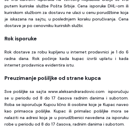
putem kurirske službe Pošta Srbije. Cena isporuke DHL-om ili
kurirskom službom za dostavu ne ulazi u cenu porudžbine koja
je iskazana na sajtu, u poslednjem koraku poručivanja. Cena
dostave je po cenovniku kurirskih službi.
Rok isporuke
Rok dostave za robu kupljenu u internet prodavnici je 1 do 6
radna dana. Rok počinje kada kupac izvrši uplatu i kada
internet prodavnica evidentira istu.
Preuzimanje pošiljke od strane kupca
Sve pošiljke sa sajta www.aleksandraradovic.com isporučuju
se u periodu od 8 do 17 časova radnim danima i subotom.
Roba se isporučuje Kupcu lično ili osobine koje je Kupac naveo
kao primaoca pošiljke. Kupac ili primalac pošiljke mora se
nalaziti na adresi koja je u porudžbenici navedena za isporuku
robe u periodu od 8 do 17 časova, radnim danima i subotom.