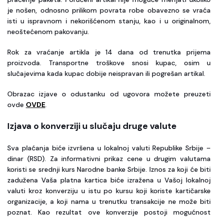
je nošen, odnosno prilikom povrata robe obavezno se vraća
isti u ispravnom i nekorišćenom stanju, kao i u originalnom,
neoštećenom pakovanju.
Rok za vraćanje artikla je 14 dana od trenutka prijema
proizvoda. Transportne troškove snosi kupac, osim u
slučajevima kada kupac dobije neispravan ili pogrešan artikal.
Obrazac izjave o odustanku od ugovora možete preuzeti
ovde
OVDE
.
Izjava o konverziji u slučaju druge valute
Sva plaćanja biće izvršena u lokalnoj valuti Republike Srbije –
dinar (RSD). Za informativni prikaz cene u drugim valutama
koristi se srednji kurs Narodne banke Srbije. Iznos za koji će biti
zadužena Vaša platna kartica biće izražena u Vašoj lokalnoj
valuti kroz konverziju u istu po kursu koji koriste kartičarske
organizacije, a koji nama u trenutku transakcije ne može biti
poznat. Kao rezultat ove konverzije postoji mogućnost