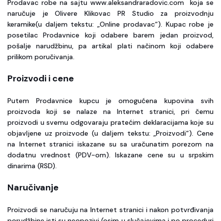
Prodavac robe na sajtu www.aleksandraradovic.com koja se
naručuje je Olivere Klikovac PR Studio za proizvodnju
keramike(u daljem tekstu: „Online prodavac“). Kupac robe je
posetilac Prodavnice koji odabere barem jedan proizvod,
pošalje narudžbinu, pa artikal plati načinom koji odabere
prilikom poručivanja.
Proizvodi i cene
Putem Prodavnice kupcu je omogućena kupovina svih
proizvoda koji se nalaze na Internet stranici, pri čemu
proizvodi u svemu odgovaraju pratećim deklaracijama koje su
objavljene uz proizvode (u daljem tekstu: „Proizvodi“). Cene
na Internet stranici iskazane su sa uračunatim porezom na
dodatnu vrednost (PDV-om). Iskazane cene su u srpskim
dinarima (RSD).
Naručivanje
Proizvodi se naručuju na Internet stranici i nakon potvrđivanja
porudžbine isti su neopozivi (osim u slučajevima i po proceduri