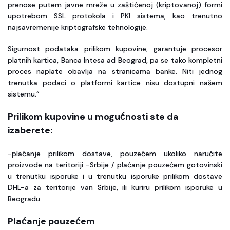
prenose putem javne mreže u zaštićenoj (kriptovanoj) formi
upotrebom SSL protokola i PKI sistema, kao trenutno
najsavremenije kriptografske tehnologije.
Sigurnost podataka prilikom kupovine, garantuje procesor
platnih kartica, Banca Intesa ad Beograd, pa se tako kompletni
proces naplate obavlja na stranicama banke. Niti jednog
trenutka podaci o platformi kartice nisu dostupni našem
sistemu.“
Prilikom kupovine u mogućnosti ste da
izaberete:
-plaćanje prilikom dostave, pouzećem ukoliko naručite
proizvode na teritoriji -Srbije / plaćanje pouzećem gotovinski
u trenutku isporuke i u trenutku isporuke prilikom dostave
DHL-a za teritorije van Srbije, ili kuriru prilikom isporuke u
Beogradu.
Plaćanje pouzećem