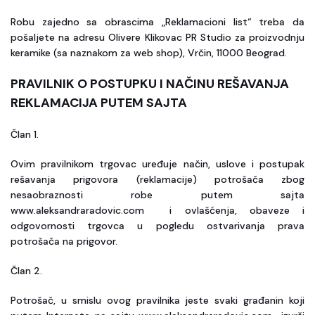
Robu zajedno sa obrascima „Reklamacioni list“ treba da
pošaljete na adresu Olivere Klikovac PR Studio za proizvodnju
keramike (sa naznakom za web shop), Vrčin, 11000 Beograd.
PRAVILNIK O POSTUPKU I NAČINU REŠAVANJA
REKLAMACIJA PUTEM SAJTA
Član 1.
Ovim pravilnikom trgovac uređuje način, uslove i postupak
rešavanja prigovora (reklamacije) potrošača zbog
nesaobraznosti robe putem sajta
www.aleksandraradovic.com i ovlašćenja, obaveze i
odgovornosti trgovca u pogledu ostvarivanja prava
potrošača na prigovor.
Član 2.
Potrošač, u smislu ovog pravilnika jeste svaki građanin koji