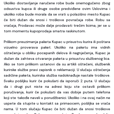
Ukoliko dostavljanje naručene robe bude onemogućeno zbog
odsustva kupca ili druge osobe predviđene ovim Uslovima i
ukoliko roba bude morala da se vrati u polazišno mesto Kupac
će biti dužan da snosi i troškove povraćaja robe. Robu sa
vraćaja, Prodavac može dalje prodavati trećim licima, jer se u
tom momentu kupoprodaja smatra raskinutom.
Prilikom preuzimanja paketa Kupac u prisustvu kurira ili poštara
vizuelno proverava paket. Ukoliko na paketu ima vidnih
oštećenja u obliku pocepanih delova ili nagnječenja, Kupac je
dužan da zahteva otvaranje paketa u prisustvu službenog lica.
Ako se tom prilikom ustanovi da su artikli oštećeni, službenik
kurirske službe pravi zapisnik o reklamaciji. U slučaju oštećenja
sadržine paketa, kurirska služba nadoknađuje nastale troškove.
Svaku pošiljku kurir će pokušati da isporuči 2 puta. U slučaju
da i drugi put niste na adresi koju ste ostavili prilikom
poručivanja, kurir će pokušati da vas dobije putem telefona
koji ste takođe naveli u porudžbenici. Ukoliko i na ovaj način ne
uspete da stupite u kontakt sa primaocem, pošiljka se vraća
nama. U tom slučaju Kupac će biti dužan da snosi troškove