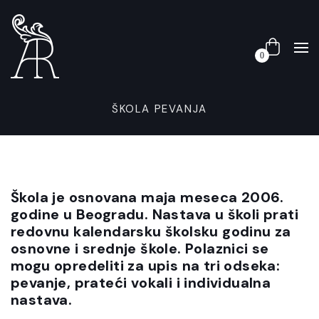
0
ŠKOLA PEVANJA
Škola je osnovana maja meseca 2006.
godine u Beogradu. Nastava u školi prati
redovnu kalendarsku školsku godinu za
osnovne i srednje škole. Polaznici se
mogu opredeliti za upis na tri odseka:
pevanje, prateći vokali i individualna
nastava.