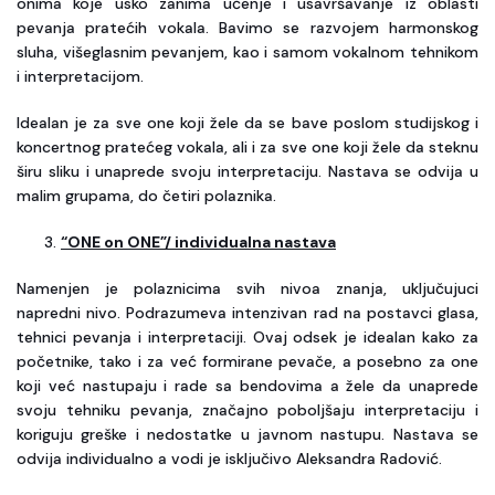
onima koje usko zanima učenje i usavršavanje iz oblasti
pevanja pratećih vokala. Bavimo se razvojem harmonskog
sluha, višeglasnim pevanjem, kao i samom vokalnom tehnikom
i interpretacijom.
Idealan je za sve one koji žele da se bave poslom studijskog i
koncertnog pratećeg vokala, ali i za sve one koji žele da steknu
širu sliku i unaprede svoju interpretaciju. Nastava se odvija u
malim grupama, do četiri polaznika.
“ONE on ONE”/ individualna nastava
Namenjen je polaznicima svih nivoa znanja, uključujuci
napredni nivo. Podrazumeva intenzivan rad na postavci glasa,
tehnici pevanja i interpretaciji. Ovaj odsek je idealan kako za
početnike, tako i za već formirane pevače, a posebno za one
koji već nastupaju i rade sa bendovima a žele da unaprede
svoju tehniku pevanja, značajno poboljšaju interpretaciju i
koriguju greške i nedostatke u javnom nastupu. Nastava se
odvija individualno a vodi je isključivo Aleksandra Radović.