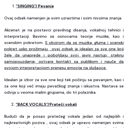
“SINGING”/ Pevanje
Ovaj odsek namenjen je svim uzrastima i svim nivoima znanja.
Akcenat je na postavci pravilnog disanja, vokalnoj tehnici i
interpretaciji. Bavimo se osnovama teorije muzike, kao i
scenskim pokretom.
S obzirom da se muzika, gluma i scenski
pokret usko prožimaju , ovaj odsek je idealan za sve one koji
žele da unaprede i poboljšaju svoj javni nastup, steknu
samopouzdanje, ostvare kontakt sa publikom i nauče da
svojom interpretacijom prenesu emocije na slušaoce.
Idealan je izbor za sve one koji tek počinju sa pevanjem, kao i
za one koji već imaju pevačkog znanja i iskustva. Nastava se
odvija u veoma malim grupama, do tri polaznika.
“BACK VOCALS”/Prateći vokali
Budući da je posao pratećeg vokala jedan od najlepših i
najkreativnijih poziva , ovaj odsek je upravo namenjen svima